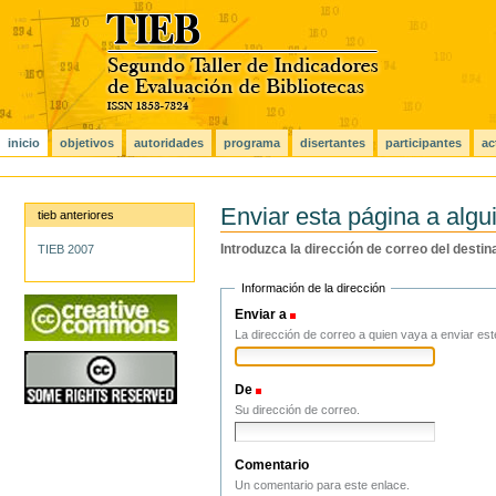
Cambiar
a
contenido.
|
Saltar
a
navegación
Secciones
inicio
objetivos
autoridades
programa
disertantes
participantes
ac
Herramientas
Personales
Enviar esta página a algu
tieb anteriores
Introduzca la dirección de correo del desti
TIEB 2007
Información de la dirección
Enviar a
(Obligatorio)
La dirección de correo a quien vaya a enviar est
De
(Obligatorio)
Su dirección de correo.
Comentario
Un comentario para este enlace.